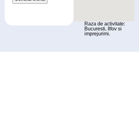
Raza de activitate:
Bucuresti, Ilfov si
imprejurimi.
Servicii profesionale de curățenie pentru locuințe și birouri din
București și Ilfov, realizate cu atenție la detalii și standarde
ridicate de calitate.
CONTACT
Telefon: 0747.171.409
Email: office@cleanspot.ro
SERVICII