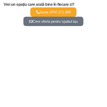
Vrei un spațiu care arată bine în fiecare zi?
Suna: 0747.171.409
Cere oferta pentru spatiul tau