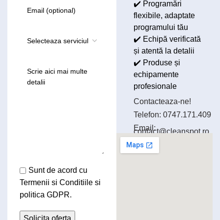
✔️ Programări
flexibile, adaptate
programului tău
✔️ Echipă verificată
și atentă la detalii
✔️ Produse și
echipamente
profesionale
Contacteaza-ne!
Telefon:
0747.171.409
Email:
contact@cleanspot.ro
Sunt de acord cu
Termenii si Conditiile
si
politica GDPR.