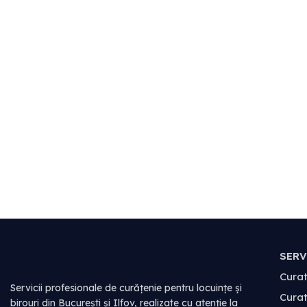
SERV
Cura
Servicii profesionale de curățenie pentru locuințe și
Cura
birouri din București și Ilfov, realizate cu atenție la