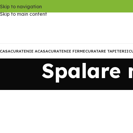
Skip to navigation
Skip to main content
CASA
CURATENIE ACASA
CURATENIE FIRME
CURATARE TAPITERII
C
Spalare 