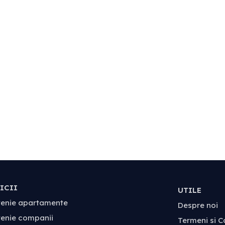
ICII
UTILE
tenie apartamente
Despre noi
tenie companii
Termeni si Co