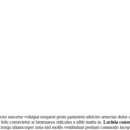
tor nascetur volutpat torquent proin parturient ultricies senectus dolo
lis consectetur at himenaeos ridiculus a nibh mattis in.
Lacinia cons
sociosqu ullamcorper urna nisl mollis vestibulum pretium commodo incep