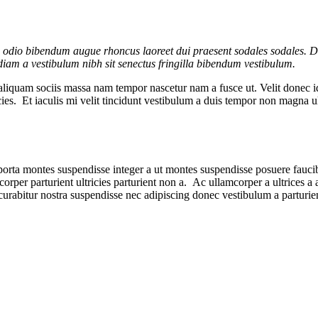
s odio bibendum augue rhoncus laoreet dui praesent sodales sodales. Di
a diam a vestibulum nibh sit senectus fringilla bibendum vestibulum.
aliquam sociis massa nam tempor nascetur nam a fusce ut. Velit donec i
ricies. Et iaculis mi velit tincidunt vestibulum a duis tempor non magna
 porta montes suspendisse integer a ut montes suspendisse posuere faucib
lamcorper parturient ultricies parturient non a. Ac ullamcorper a ultric
es curabitur nostra suspendisse nec adipiscing donec vestibulum a parturie