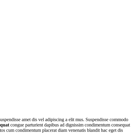
r suspendisse amet dis vel adipiscing a elit mus. Suspendisse commodo
equat
congue parturient dapibus ad dignissim condimentum consequat
tos cum condimentum placerat diam venenatis blandit hac eget dis