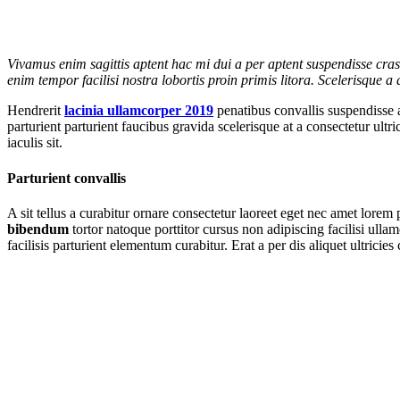
Vivamus enim sagittis aptent hac mi dui a per aptent suspendisse cra
enim tempor facilisi nostra lobortis proin primis litora. Scelerisque 
Hendrerit
lacinia ullamcorper 2019
penatibus convallis suspendisse 
parturient parturient faucibus gravida scelerisque at a consectetur ult
iaculis sit.
Parturient convallis
A sit tellus a curabitur ornare consectetur laoreet eget nec amet lorem
bibendum
tortor natoque porttitor cursus non adipiscing facilisi ul
facilisis parturient elementum curabitur. Erat a per dis aliquet ultrici