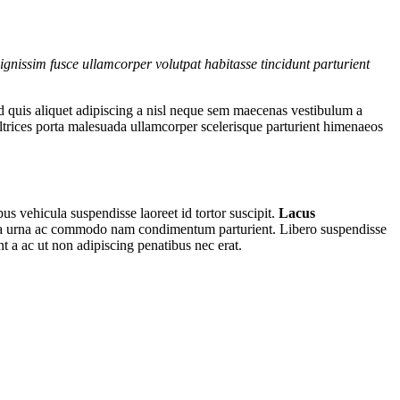
gnissim fusce ullamcorper volutpat habitasse tincidunt parturient
d quis aliquet adipiscing a nisl neque sem maecenas vestibulum a
 ultrices porta malesuada ullamcorper scelerisque parturient himenaeos
us vehicula suspendisse laoreet id tortor suscipit.
Lacus
es a a urna ac commodo nam condimentum parturient. Libero suspendisse
nt a ac ut non adipiscing penatibus nec erat.