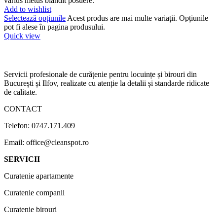
varius metus blandit posuere.
Add to wishlist
Selectează opțiunile
Acest produs are mai multe variații. Opțiunile
pot fi alese în pagina produsului.
Quick view
Servicii profesionale de curățenie pentru locuințe și birouri din
București și Ilfov, realizate cu atenție la detalii și standarde ridicate
de calitate.
CONTACT
Telefon: 0747.171.409
Email: office@cleanspot.ro
SERVICII
Curatenie apartamente
Curatenie companii
Curatenie birouri