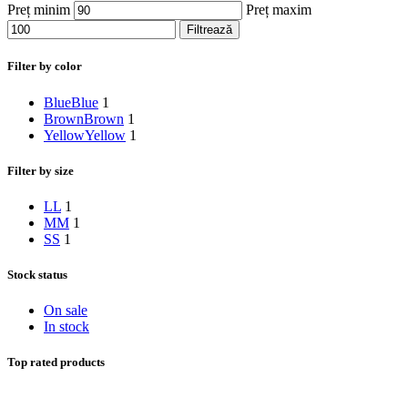
Preț minim
Preț maxim
Filtrează
Filter by color
Blue
Blue
1
Brown
Brown
1
Yellow
Yellow
1
Filter by size
L
L
1
M
M
1
S
S
1
Stock status
On sale
In stock
Top rated products