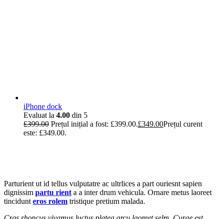
iPhone dock
Evaluat la
4.00
din 5
£
399.00
Prețul inițial a fost: £399.00.
£
349.00
Prețul curent
este: £349.00.
Parturient ut id tellus vulputatre ac ultrlices a part ouriesnt sapien
dignissim
partu rient
a a inter drum vehicula. Ornare metus laoreet
tincidunt
eros rolem
tristique pretium malada.
Cras rhoncus vivamus luctus platea arcu laoreet selm. Curae est