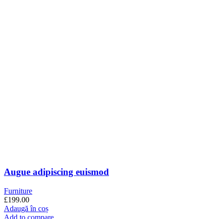
Augue adipiscing euismod
Furniture
£
199.00
Adaugă în coș
Add to compare