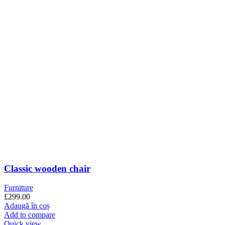
Classic wooden chair
Furniture
£
299.00
Adaugă în coș
Add to compare
Quick view