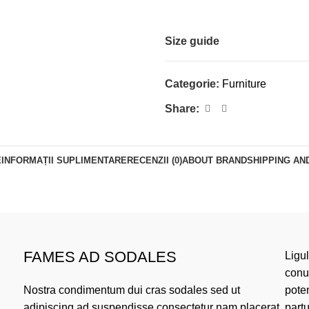
Size guide
Categorie:
Furniture
Share:
E
INFORMAȚII SUPLIMENTARE
RECENZII (0)
ABOUT BRAND
SHIPPING AN
FAMES AD SODALES
Ligu
conub
Nostra condimentum dui cras sodales sed ut
poten
adipiscing ad suspendisse consectetur nam placerat
part