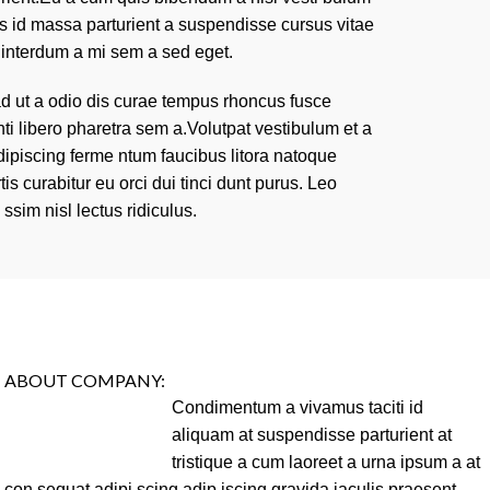
us id massa parturient a suspendisse cursus vitae
 interdum a mi sem a sed eget.
 ad ut a odio dis curae tempus rhoncus fusce
ti libero pharetra sem a.Volutpat vestibulum et a
dipiscing ferme ntum faucibus litora natoque
tis curabitur eu orci dui tinci dunt purus. Leo
 ssim nisl lectus ridiculus.
ABOUT COMPANY:
Condimentum a vivamus taciti id
aliquam at suspendisse parturient at
tristique a cum laoreet a urna ipsum a at
con sequat adipi scing adip iscing gravida iaculis praesent