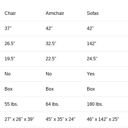
Chair
Armchair
Sofas
37"
42"
42"
26.5"
32.5"
142"
19.5"
22.5"
24.5"
No
No
Yes
Box
Box
Box
55 lbs.
64 lbs.
180 lbs.
27" x 26" x 39"
45" x 35" x 24"
46" x 142" x 25"