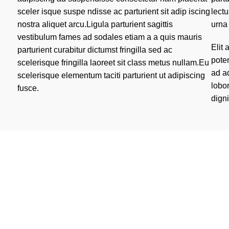
sceler isque suspe ndisse ac parturient sit adip iscing
lect
nostra aliquet arcu.Ligula parturient sagittis
urna
vestibulum fames ad sodales etiam a a quis mauris
Elit
parturient curabitur dictumst fringilla sed ac
poten
scelerisque fringilla laoreet sit class metus nullam.Eu
ad a
scelerisque elementum taciti parturient ut adipiscing
lobor
fusce.
digni