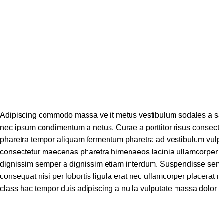
Adipiscing commodo massa velit metus vestibulum sodales a sag
nec ipsum condimentum a netus. Curae a porttitor risus consect
pharetra tempor aliquam fermentum pharetra ad vestibulum vul
consectetur maecenas pharetra himenaeos lacinia ullamcorper ul
dignissim semper a dignissim etiam interdum. Suspendisse se
consequat nisi per lobortis ligula erat nec ullamcorper placerat mi
class hac tempor duis adipiscing a nulla vulputate massa dolor po