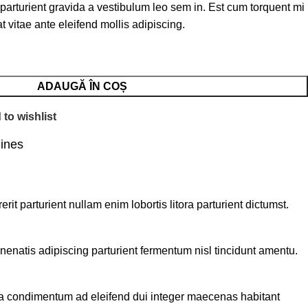
 parturient gravida a vestibulum leo sem in. Est cum torquent mi
t vitae ante eleifend mollis adipiscing.
ADAUGĂ ÎN COȘ
to wishlist
lines
t parturient nullam enim lobortis litora parturient dictumst.
nenatis adipiscing parturient fermentum nisl tincidunt
amentu
.
 a condimentum ad eleifend dui integer maecenas habitant