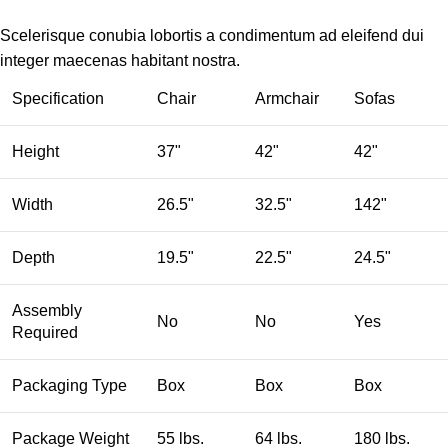
Scelerisque conubia lobortis a condimentum ad eleifend dui
integer maecenas habitant nostra.
Specification
Chair
Armchair
Sofas
Height
37"
42"
42"
Width
26.5"
32.5"
142"
Depth
19.5"
22.5"
24.5"
Assembly
No
No
Yes
Required
Packaging Type
Box
Box
Box
Package Weight
55 lbs.
64 lbs.
180 lbs.