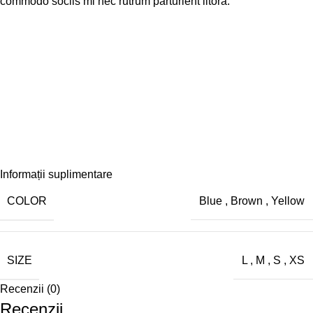
commodo sociis mi nec rutrum parturient litora.
Informații suplimentare
COLOR
Blue
,
Brown
,
Yellow
SIZE
L
,
M
,
S
,
XS
Recenzii (0)
Recenzii