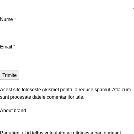
Nume
*
Email
*
Acest site folosește Akismet pentru a reduce spamul.
Află cum
sunt procesate datele comentariilor tale
.
About brand
Parturient ut id tellus vulputatre ac ultrlices a part ouriesnt