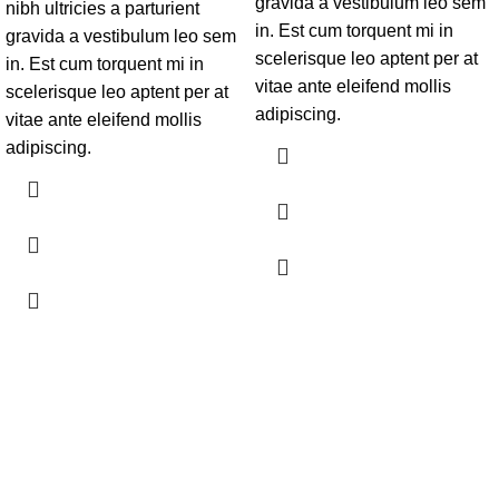
gravida a vestibulum leo sem
nibh ultricies a parturient
in. Est cum torquent mi in
gravida a vestibulum leo sem
scelerisque leo aptent per at
in. Est cum torquent mi in
vitae ante eleifend mollis
scelerisque leo aptent per at
adipiscing.
vitae ante eleifend mollis
adipiscing.
Servicii profesionale de curățenie pentru locuințe și birouri din
București și Ilfov, realizate cu atenție la detalii și standarde
ridicate de calitate.
CONTACT