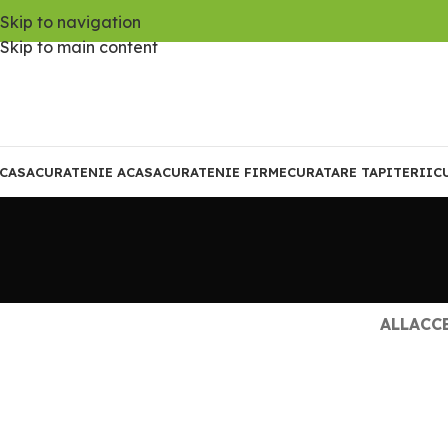
Skip to navigation
Skip to main content
CASA
CURATENIE ACASA
CURATENIE FIRME
CURATARE TAPITERII
C
ALL
ACC