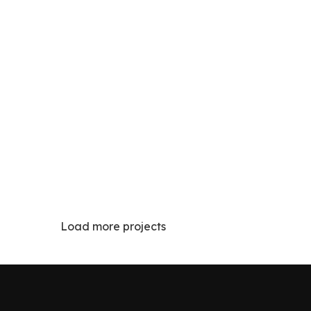
Load more projects
Lighting
enenatis nam phasellus
Leo 