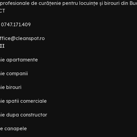
 profesionale de curățenie pentru locuințe și birouri din Buc
CT
: 0747.171.409
office@cleanspot.ro
II
nie apartamente
ie companii
ie birouri
ie spatii comerciale
ie dupa constructor
re canapele